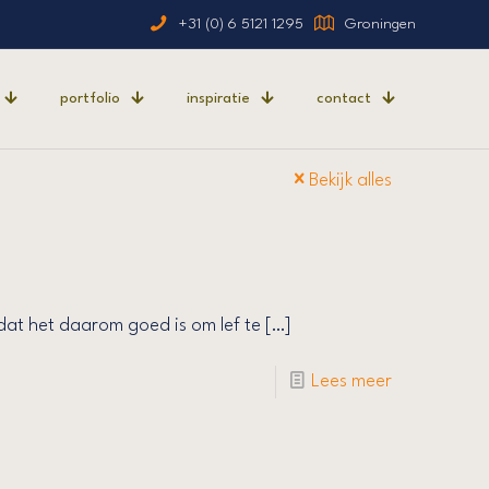
+31 (0) 6 5121 1295
Groningen
portfolio
inspiratie
contact
Bekijk alles
at het daarom goed is om lef te
[…]
Lees meer