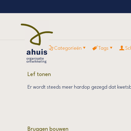
Filter op
Categorieën
Tags
Sc
Lef tonen
Er wordt steeds meer hardop gezegd dat kwetsb
Bruggen bouwen