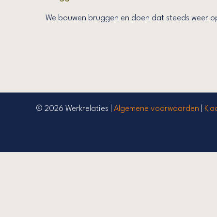
We bouwen bruggen en doen dat steeds weer op 
© 2026 Werkrelaties |
Algemene voorwaarden
|
Kla