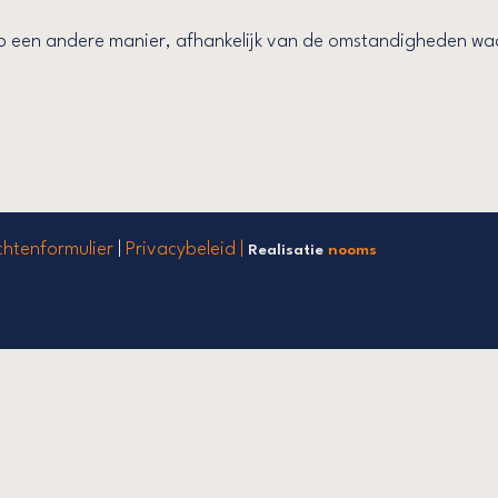
een andere manier, afhankelijk van de omstandigheden waari
chtenformulier
|
Privacybeleid |
Realisatie
nooms