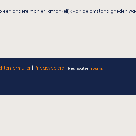
een andere manier, afhankelijk van de omstandigheden waari
chtenformulier
|
Privacybeleid |
Realisatie
nooms