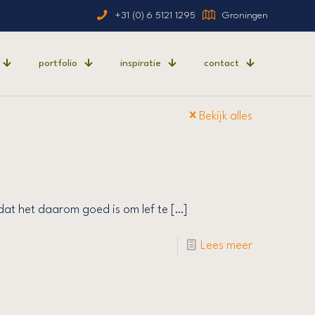
+31 (0) 6 5121 1295
Groningen
portfolio
inspiratie
contact
Bekijk alles
at het daarom goed is om lef te
[…]
Lees meer