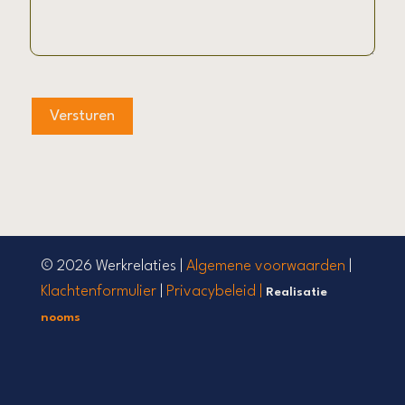
© 2026 Werkrelaties |
Algemene voorwaarden
|
Klachtenformulier
|
Privacybeleid |
Realisatie
nooms